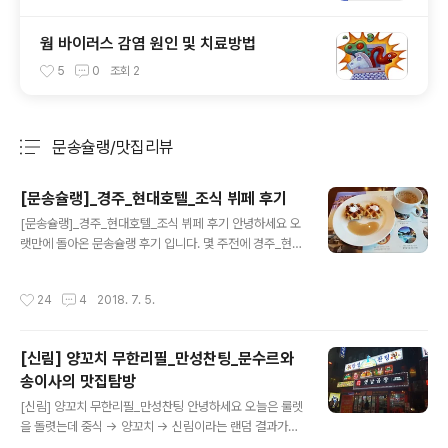
웜 바이러스 감염 원인 및 치료방법
5
0
조회
2
문송슐랭/맛집리뷰
분류 전체보기
주요 글 목록
[문송슐랭]_경주_현대호텔_조식 뷔페 후기
글 내용
[문송슐랭]_경주_현대호텔_조식 뷔페 후기 안녕하세요 오
랫만에 돌아온 문송슐랭 후기 입니다. 몇 주전에 경주_현대
호텔을 다녀 왔습니다. 거기서 빼먹을 수 없는 것이 역시 먹
거리겠죠? 그렇게 때문에 경주_현대호텔 조식 및 디너 뷔
작성시간
24
4
2018. 7. 5.
페의 후기를 올려보도록 하겠습니다.먹은 건 디너 부터 였
지만 그래도 조식부터 포스팅 하도록 하겠습니다. 저희가
들어가고 배정 받은 식탁이에요.역시 그래도 호텔이라 일
[신림] 양꼬치 무한리필_만성찬팅_문수르와
반 뷔페보다는 정갈하고 깔끔하다고 느껴졌어요. (호텔이
송이사의 맛집탐방
라는 것이 고정관념 일 수도 있지만.....) 사람 완전 많죠? 그
글 내용
래서 너무 오픈하고 조금 시간있다가 오면음식 집을 때 줄
[신림] 양꼬치 무한리필_만성찬팅 안녕하세요 오늘은 룰렛
을 좀 서야 되요...ㅠ 이제 본격적으로 기다리시던 음식사진
을 돌렷는데 중식 -> 양꼬치 -> 신림이라는 랜덤 결과가
들이 나오기 시작할꺼에요기대해주세요!!! 일단 대나무 잎
나와서 신림에 유명한 양꼬치 무한 리필 만성찬팅에 왔습