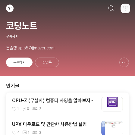
검색하기
티스토리
코딩노트
구독자
0
문슐랭 upip57@naver.com
구독하기
방명록
신고하기 레이어
열기
인기글
CPU-Z (무설치) 컴퓨터 사양을 알아보자~!
1
0
조회
2
UPX 다운로드 및 간단한 사용방법 설명
4
1
조회
2