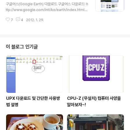
탭이서는 CPU 에 관한 세부사항을 알아 볼 수 있는 탭입니
구글어스(Google Earth) 다운로드 구글어스 다운로드: h
다. (인텔에서 제조했나 보군요.ㅎ 정말 감사할 따름입니
ttp://www.google.com/intl/ko/earth/index.html
다.) 이번은 캐시 탭 입니다. 이 캐시 탭은 당연시 캐시의 세
링크된 위 사이트에서 구글어스 최신 버젼을 쉽게 다운로
부사항을 알려주겠죠.! 딱히 필요는 없을 것으로 보입니다.
7
4
2012. 1. 29.
드 받으 실수가 있습니다. 구글어스 소개 및 사용법 구글어
이번에는 메인보드 탭입니다. 메인보드의 세부사항과 BIO
스를 실행하기 위해서는 일단 아이콘을 눌러야겠죠? ( 모두
S 의 세부사항을 알..
아는 이야기 퍽퍽) 이제 구글어스의 멋진세계로 들어가 볼
까요? 개인적인 생각이지만 실행 화면이 멋지네요.ㅎㅎ 구
글어스 빠른 이동 빠른 이름으로 위치를 찾을수 있습니다.
이 블로그 인기글
실험으로 제가 거주하고 있는 울산광역시를 빠르게 찾아
가보도록 하겠습니다.^^ 이런식으로 울산광역시로 바로 찾
아 가게 됩니다. 이제 지역정보 검색 란으로 가보겠습니다.
구글어스 지역정보 검색 지역정보 검색이란 한 지역 안에
서 관..
UPX 다운로드 및 간단한 사용방
CPU-Z (무설치) 컴퓨터 사양을
법 설명
알아보자~!