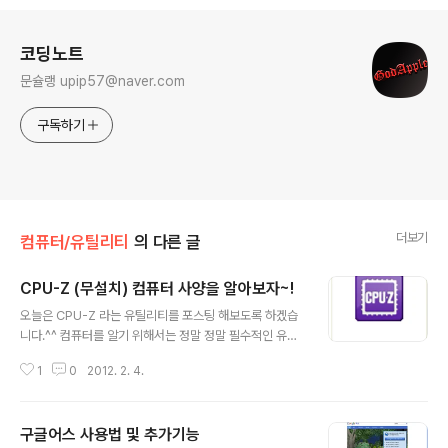
로그 정보
코딩노트
문슐랭 upip57@naver.com
구독하기
더보기
컴퓨터/유틸리티
의 다른 글
CPU-Z (무설치) 컴퓨터 사양을 알아보자~!
글 내용
오늘은 CPU-Z 라는 유틸리티를 포스팅 해보도록 하겠습
니다.^^ 컴퓨터를 알기 위해서는 정말 정말 필수적인 유틸
리티라고 생각합니다. 자 그럼 본격적인 포스팅을 해보겠
1
0
2012. 2. 4.
습니다. CPU-Z 사용법 다운을 받게 되시면 위와 같은 아
이콘이 생성됩니다 거침없이 실행을 해주도록 합시다. 게
이지가 다 차면 CPU-Z 가 실행됩니다. (한 5초 걸릴려
구글어스 사용법 및 추가기능
나?) 실행되는 순간 가장 먼저 볼수 있는 CPU 탭입니다 이
글 내용