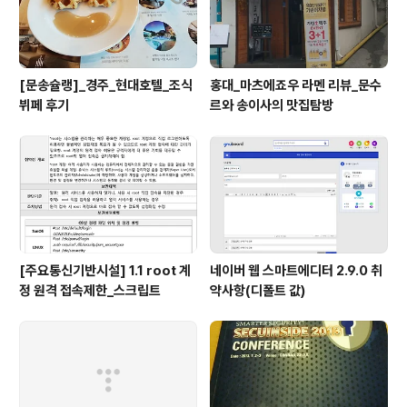
[문송슐랭]_경주_현대호텔_조식
홍대_마츠에죠우 라멘 리뷰_문수
뷔페 후기
르와 송이사의 맛집탐방
[주요통신기반시설] 1.1 root 계
네이버 웹 스마트에디터 2.9.0 취
정 원격 접속제한_스크립트
약사항(디폴트 값)