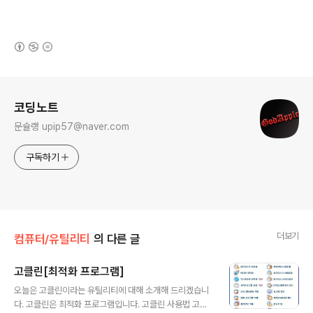
(새창열림)
로그 정보
코딩노트
문슐랭 upip57@naver.com
구독하기
더보기
컴퓨터/유틸리티
의 다른 글
고클린[최적화 프로그램]
글 내용
오늘은 고클린이라는 유틸리티에 대해 소개해 드리겠습니
다. 고클린은 최적화 프로그램입니다. 고클린 사용법 고클