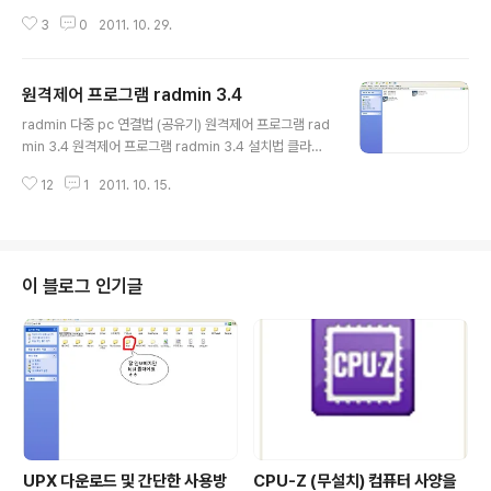
린 사용법 고클린 최적화프로그램 고클린 사용법 고클린
3
0
2011. 10. 29.
사용법 고클린 최적화프로그램 고클린다운 고클린 실행화
면 고클린 실행 화면입니다. 위 사진을 보시면 고클린으로
할 수 있는 최적화 목록들이 나오게 됩니다. 이제 최적화를
원격제어 프로그램 radmin 3.4
실행 할 시간입니다. 위 화면은 레지스트 최적화를 하기 위
글 내용
해 검색을 시작하는 모습입니다. 검색이 완료 되었습니
radmin 다중 pc 연결법 (공유기) 원격제어 프로그램 rad
다.!!! 몇일전에 해놓았더니 별로 안뜨네요 ㅎㅎ 이제 삭제
min 3.4 원격제어 프로그램 radmin 3.4 설치법 클라이
를 누르시면 전부 지워집니다. 위 레지스트는 불필요한 레
언트 2개를 전부 설치해 주셔야합니다. 한개는 sever 관
지스트 들이죠. 삭제 완료~~ 이번에는 하드웨어 최적화를
12
1
2011. 10. 15.
리하는 클라이언트 한개는 view를 관리하는 클라이언트
해보겠습니다. 은근히 주르르륵 많이 뜨네요 ㅠㅠ 검색이
입니다. 우선 sever 클라이언트 부터 다운로드 해보겠습
완료되면 삭제 버튼이 나옵니다. 삭제를 누르시면..
니다. 설치중~ 다음을 눌러줍니다 ^^ 다음을 클릭! 설치를
클릭합니다. ^^ 설치중 입니다 ㅎ 마침을 눌러주세요 ㅎㅎ
이제 sever 클라이언트가 설치 완료 되었습니다. 이제 vi
이 블로그 인기글
ew를 설치 하도록 해보겠습니다. 다음 gogo 사용자(T
G) 전용으로 체크 해주신후 다음을 눌러주세요~^^ 그러시
면 설치가 시작됩니다. 이제 설치가 완료 되셨으면 실행을
해보야겠죠? 이제 실행을 시작하겠습니다. 순서 시작→모
든..
UPX 다운로드 및 간단한 사용방
CPU-Z (무설치) 컴퓨터 사양을