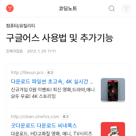
검색하기
코딩노트
티스토리
컴퓨터/유틸리티
구글어스 사용법 및 추가기능
진짜귀찮음
2012. 1. 29. 11:11
http://filesun.pro
광고
다운로드 파일썬 초고속, 4K 실시간 보
기!
신규가입 0원 이벤트! 최신 영화,드라마,애니
모두 무료! 4K 스트리밍
http://clean.cinefox.com
광고
굿다운로드 다운로드 씨네폭스
다운로드, HD고화질 영화, 애니, TV시리즈