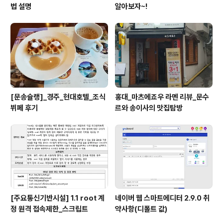
법 설명
알아보자~!
[문송슐랭]_경주_현대호텔_조식
홍대_마츠에죠우 라멘 리뷰_문수
뷔페 후기
르와 송이사의 맛집탐방
[주요통신기반시설] 1.1 root 계
네이버 웹 스마트에디터 2.9.0 취
정 원격 접속제한_스크립트
약사항(디폴트 값)