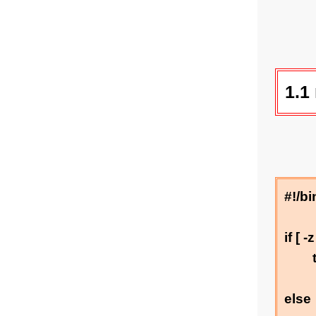
1.
#!/b
if [ 
else