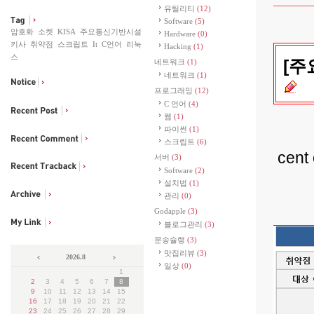
유틸리티
(12)
Software
(5)
암호화
소켓
KISA
주요통신기반시설
Hardware
(0)
키사
취약점
스크립트
It
C언어
리눅
Hacking
(1)
스
[주
네트워크
(1)
네트워크
(1)
프로그래밍
(12)
C 언어
(4)
웹
(1)
파이썬
(1)
스크립트
(6)
cen
서버
(3)
Software
(2)
설치법
(1)
관리
(0)
Godapple
(3)
블로그관리
(3)
문송슐랭
(3)
맛집리뷰
(3)
2026.8
일상
(0)
1
2
3
4
5
6
7
8
9
10
11
12
13
14
15
16
17
18
19
20
21
22
23
24
25
26
27
28
29