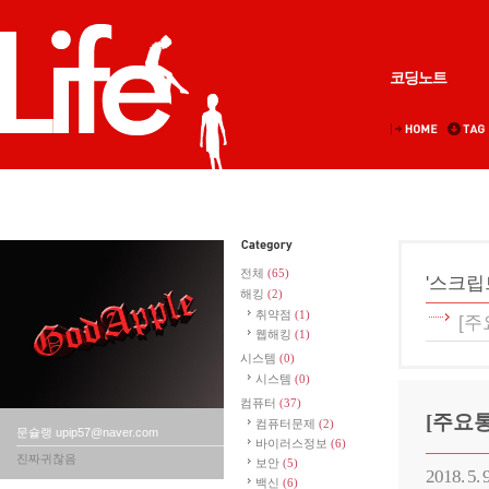
코딩노트
전체
(65)
'스크립
해킹
(2)
취약점
(1)
[주
웹해킹
(1)
시스템
(0)
시스템
(0)
컴퓨터
(37)
[주요통
컴퓨터문제
(2)
문슐랭 upip57@naver.com
바이러스정보
(6)
진짜귀찮음
보안
(5)
2018. 5. 
백신
(6)