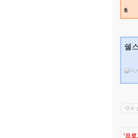
fi
쉘
1.1_r
3
'
프로