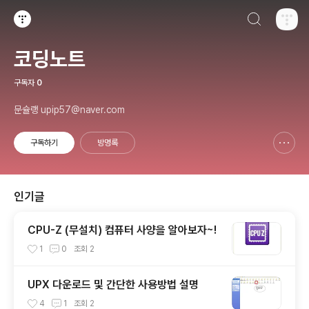
검색하기
티스토리
코딩노트
구독자
0
문슐랭 upip57@naver.com
구독하기
방명록
신고하기 레이어
열기
인기글
CPU-Z (무설치) 컴퓨터 사양을 알아보자~!
1
0
조회
2
UPX 다운로드 및 간단한 사용방법 설명
4
1
조회
2