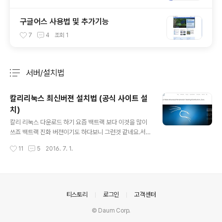
구글어스 사용법 및 추가기능
7
4
조회
1
서버/설치법
분류 전체보기
주요 글 목록
칼리리눅스 최신버젼 설치법 (공식 사이트 설
치)
글 내용
칼리 리눅스 다운로드 하기 요즘 백트랙 보다 이것을 많이
쓰죠 백트랙 진화 버젼이기도 하다보니 그런것 같네요.서
론은 그만두고 이제 설치 방법에 대해 포스팅 해보겠습니
작성시간
11
5
2016. 7. 1.
다. 칼리리눅스 공식 홈페이지 : https://www.kali.org/
메인홈페이지 접속하시면 가장 먼저 보이실 겁니다.조금
스크롤를 쭈욱 내리시다 보면 아래와 같은 화면을 찾으실
수 있으실 겁니다. 일일이 찾아가시기 귀찮으시니깐!!!! 다
운로드 페이지 포탈: https://www.kali.org/download
의안내
티스토리
로그인
고객센터
s/ 위 사진에 여라가지 메뉴가 있는데 취향에 맞춰서 설치
© Daum Corp.
해 주시면 되십니다~~~ 칼리 리눅스 설치하기 색칠되있는
생성을 클릭해줍니다.그러시면 아래처럼 막 설정하는것이