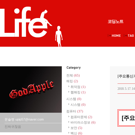
코딩노트
전체
(65)
[주요통신기
해킹
(2)
취약점
(1)
2018. 5. 17. 14
웹해킹
(1)
시스템
(0)
시스템
(0)
컴퓨터
(37)
[주요
컴퓨터문제
(2)
문슐랭 upip57@naver.com
바이러스정보
(6)
진짜귀찮음
보안
(5)
백신
(6)