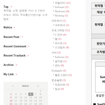
유틸리티
(12)
Software
(5)
취약점
소켓
암호화
키사
It
C언어
Hardware
(0)
리눅스
KISA
주요통신기반시설
스크
Hacking
(1)
립트
네트워크
(1)
네트워크
(1)
프로그래밍
(12)
C 언어
(4)
웹
(1)
파이썬
(1)
스크립트
(6)
서버
(3)
Software
(2)
설치법
(1)
관리
(0)
Godapple
(3)
블로그관리
(3)
문송슐랭
(3)
맛집리뷰
(3)
2026.8
일상
(0)
1
2
3
4
5
6
7
8
9
10
11
12
13
14
15
16
17
18
19
20
21
22
23
24
25
26
27
28
29