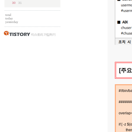
30
31
total
today
yesterday
티스토리 가입하기
[주요
#!/bin/b
#######
overlap=`
if [ -z ${
the