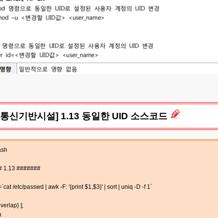
통신기반시설] 1.13 동일한 UID 소스코드
ash
 1.13 #######
cat /etc/passwd | awk -F: '{print $1,$3}' | sort | uniq -D -f 1`
overlap} ];
n