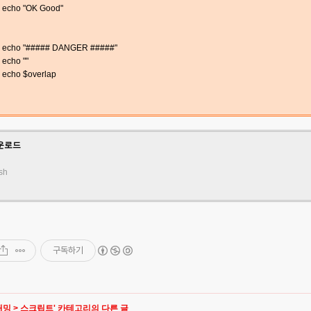
echo "OK Good"
echo "##### DANGER #####"
echo ""
echo $overlap
운로드
sh
구독하기
래밍
>
스크립트
' 카테고리의 다른 글