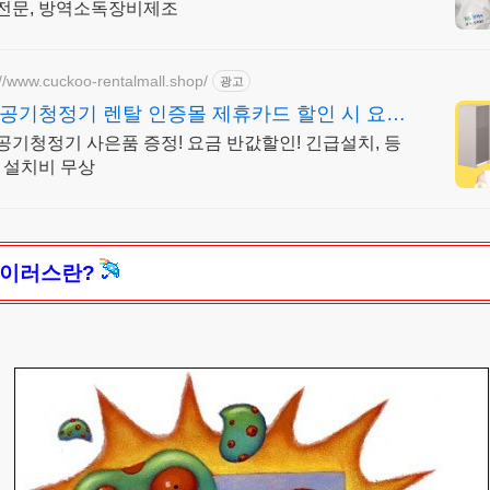
전문, 방역소독장비제조
://www.cuckoo-rentalmall.shop/
광고
공기청정기 렌탈 인증몰 제휴카드 할인 시 요금
공기청정기 사은품 증정! 요금 반값할인! 긴급설치, 등
, 설치비 무상
이러스란?