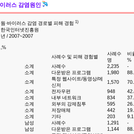
바이러스 감염원인
1)
: 웜·바이러스 감염 경로별 피해 경험
: 한국인터넷진흥원
 년 / 2007~2007
명,%
사례수
비
사례수 및 피해 경험별
명
%
소계
사례수
2,235
-
소계
다운받은 프로그램
1,980
88
특정 웹사이트/동영상/메
소계
1,570
70
신저
소계
전자우편
948
42
소계
내부 네트워크
834
37
소계
외부의 강제침투
595
26
소계
저장매체
442
19
소계
기타
203
9.1
남성
사례수
1,291
-
남성
다운받은 프로그램
1,144
88