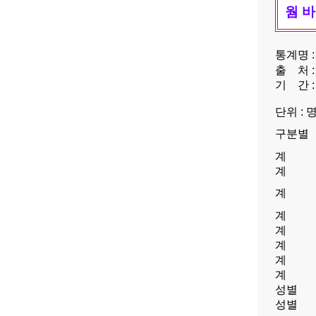
웜 
통계명 
출
처 
기
간 :
단위 : 
구분별
계
계
계
계
계
계
계
계
성별
성별