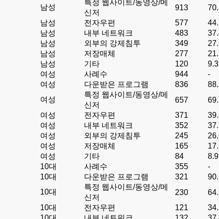
특정 웹사이트/동영상/메
남성
913
70
신저
남성
전자우편
577
44
남성
내부 네트워크
483
37
남성
외부의 강제침투
349
27
남성
저장매체
277
21
남성
기타
120
9.3
여성
사례수
944
-
여성
다운받은 프로그램
836
88
특정 웹사이트/동영상/메
여성
657
69
신저
여성
전자우편
371
39
여성
내부 네트워크
352
37
여성
외부의 강제침투
245
26
여성
저장매체
165
17
여성
기타
84
8.9
10대
사례수
355
-
10대
다운받은 프로그램
321
90
특정 웹사이트/동영상/메
10대
230
64
신저
10대
전자우편
121
34
10대
내부 네트워크
132
37