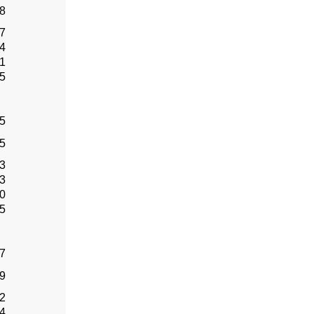
.8
.7
.4
.1
.5
.5
.5
.3
.3
.0
.5
.7
.9
.2
.4