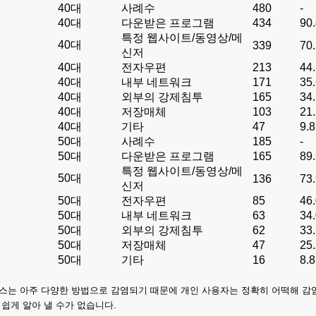
40대
사례수
480
-
40대
다운받은 프로그램
434
90
특정 웹사이트/동영상/메
40대
339
70
신저
40대
전자우편
213
44
40대
내부 네트워크
171
35
40대
외부의 강제침투
165
34
40대
저장매체
103
21
40대
기타
47
9.8
50대
사례수
185
-
50대
다운받은 프로그램
165
89
특정 웹사이트/동영상/메
50대
136
73
신저
50대
전자우편
85
46
50대
내부 네트워크
63
34
50대
외부의 강제침투
62
33
50대
저장매체
47
25
50대
기타
16
8.8
스는 아주 다양한 방법으로 감염되기 때문에 개인 사용자는 정확히 어떡해 감염
 쉽게 알아 낼 수가 없습니다.