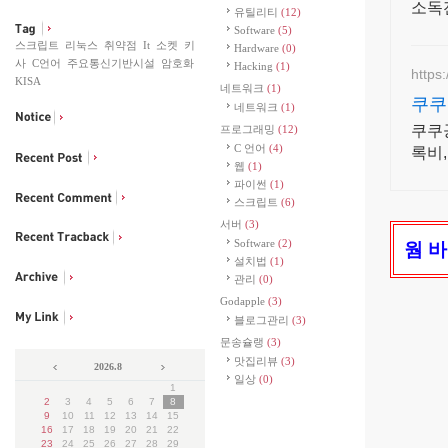
소독
유틸리티
(12)
Software
(5)
스크립트
리눅스
취약점
It
소켓
키
Hardware
(0)
사
C언어
주요통신기반시설
암호화
Hacking
(1)
https
KISA
네트워크
(1)
쿠쿠
네트워크
(1)
0원
쿠쿠
프로그래밍
(12)
C 언어
(4)
록비
웹
(1)
파이썬
(1)
스크립트
(6)
서버
(3)
Software
(2)
웜
바
설치법
(1)
관리
(0)
Godapple
(3)
블로그관리
(3)
문송슐랭
(3)
맛집리뷰
(3)
2026.8
일상
(0)
1
2
3
4
5
6
7
8
9
10
11
12
13
14
15
16
17
18
19
20
21
22
23
24
25
26
27
28
29