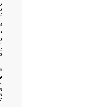
.6
.6
.2
.8
.3
.0
.4
.2
.6
.5
.9
.1
.6
.5
.7