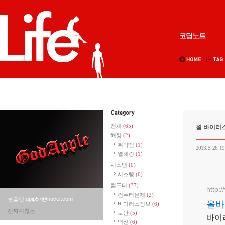
코딩노트
전체
(65)
웜 바이러스
해킹
(2)
취약점
(1)
2013. 5. 26. 19
웹해킹
(1)
시스템
(0)
시스템
(0)
컴퓨터
(37)
http:
컴퓨터문제
(2)
문슐랭 upip57@naver.com
올바
바이러스정보
(6)
진짜귀찮음
보안
(5)
바이
백신
(6)