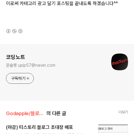
이로써 카테고리 광고 달기 포스팅을 끝내도록 하겠습니다^^
(새창열림)
로그 정보
코딩노트
문슐랭 upip57@naver.com
구독하기
더보기
Godapple/블로그관리
의 다른 글
(마감) 티스토리 블로그 초대장 배포
글 내용