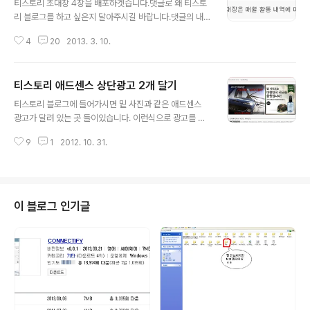
티스토리 초대장 4장을 배포하겟습니다.댓글로 왜 티스토
리 블로그를 하고 싶은지 달아주시길 바랍니다.댓글의 내
용을 보고 초대장을 배포하도록 하겠습니다.배포 후 2일동
4
20
2013. 3. 10.
안 블로그를 개설하지 않는다면 초대장을 회수하도록 하겠
습니다. 받지 못하신들 분께는 죄송한 생각이 먼저 들고요
ㅠ 다음 초대장이 제게 들어올떄 다시 한번도 배포하도록
티스토리 애드센스 상단광고 2개 달기
하겠습니다.
글 내용
티스토리 블로그에 들어가시면 밑 사진과 같은 애드센스
광고가 달려 있는 곳 들이있습니다. 이런식으로 광고를 다
는 법을 알려드리도록 하겠습니다. 상단 광고 2개달기 어
9
1
2012. 10. 31.
려울것 같지만 아주 쉽습니다.admin 관리 창에 들어가신
후 HTML/CSS 편집 칸에 들어가십니다. skin.html이라
는 칸이 바로 보이실 것입니다. 그러시면 티스토리 애드센
스 상단광고 2개 달기가 완료됩니다.
이 블로그 인기글