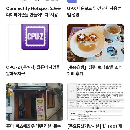
Connectify Hotspot 노트북
UPX 다운로드 및 간단한 사용방
와이파이존을 만들어보자! 사용법
법 설명
및 다운
CPU-Z (무설치) 컴퓨터 사양을
[문송슐랭]_경주_현대호텔_조식
알아보자~!
뷔페 후기
홍대_마츠에죠우 라멘 리뷰_문수
[주요통신기반시설] 1.1 root 계