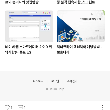
르와 송이사의 맛집탐방
정 원격 접속제한_스크립트
네이버 웹 스마트에디터 2.9.0 취
워너크라이 랜섬웨어 예방방법 -
약사항(디폴트 값)
보호나라
의안내
티스토리
로그인
고객센터
© Daum Corp.
1
1